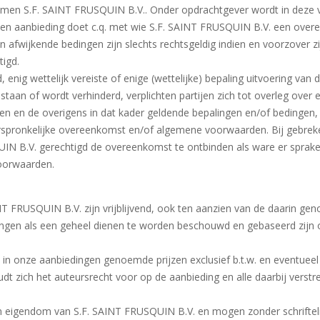
noemen S.F. SAINT FRUSQUIN B.V.. Onder opdrachtgever wordt in deze 
en aanbieding doet c.q. met wie S.F. SAINT FRUSQUIN B.V. een over
wijkende bedingen zijn slechts rechtsgeldig indien en voorzover zij
tigd.
enig wettelijk vereiste of enige (wettelijke) bepaling uitvoering van
estaan of wordt verhinderd, verplichten partijen zich tot overleg ove
en de overigens in dat kader geldende bepalingen en/of bedingen, i
oorspronkelijke overeenkomst en/of algemene voorwaarden. Bij gebr
IN B.V. gerechtigd de overeenkomst te ontbinden als ware er sprake
voorwaarden.
T FRUSQUIN B.V. zijn vrijblijvend, ook ten aanzien van de daarin ge
ngen als een geheel dienen te worden beschouwd en gebaseerd zijn o
e in onze aanbiedingen genoemde prijzen exclusief b.t.w. en eventueel
 zich het auteursrecht voor op de aanbieding en alle daarbij verstr
en eigendom van S.F. SAINT FRUSQUIN B.V. en mogen zonder schrifte