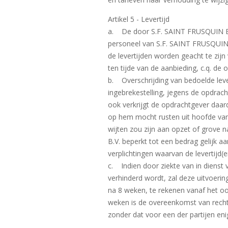
Artikel 5 - Levertijd
a. De door S.F. SAINT FRUSQUIN B.V
personeel van S.F. SAINT FRUSQUIN B.
de levertijden worden geacht te zij
ten tijde van de aanbieding, c.q. de 
b. Overschrijding van bedoelde leve
ingebrekestelling, jegens de opdrac
ook verkrijgt de opdrachtgever daar
op hem mocht rusten uit hoofde van 
wijten zou zijn aan opzet of grove 
B.V. beperkt tot een bedrag gelijk 
verplichtingen waarvan de levertijd(
c. Indien door ziekte van in diens
verhinderd wordt, zal deze uitvoeri
na 8 weken, te rekenen vanaf het oo
weken is de overeenkomst van recht
zonder dat voor een der partijen eni