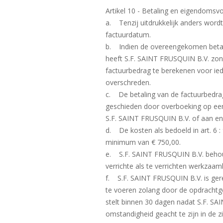
Artikel 10 - Betaling en eigendoms
a. Tenzij uitdrukkelijk anders word
factuurdatum.
b. Indien de overeengekomen betali
heeft S.F. SAINT FRUSQUIN B.V. zond
factuurbedrag te berekenen voor ie
overschreden.
c. De betaling van de factuurbedrage
geschieden door overboeking op een
S.F. SAINT FRUSQUIN B.V. of aan en
d. De kosten als bedoeld in art. 6 
minimum van € 750,00.
e. S.F. SAINT FRUSQUIN B.V. behoudt
verrichte als te verrichten wer
f. S.F. SAINT FRUSQUIN B.V. is gere
te voeren zolang door de opdrachtge
stelt binnen 30 dagen nadat S.F. SA
omstandigheid geacht te zijn in de zi