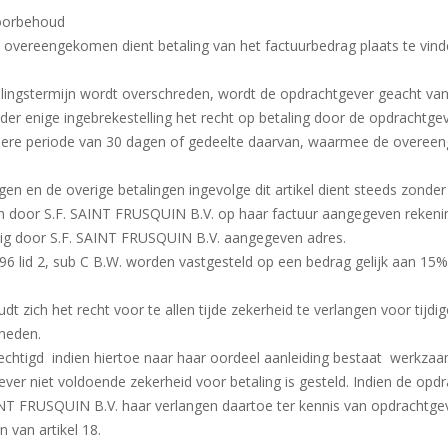
voorbehoud
t overeengekomen dient betaling van het factuurbedrag plaats te vin
ngstermijn wordt overschreden, wordt de opdrachtgever geacht van 
er enige ingebrekestelling het recht op betaling door de opdrachtge
dere periode van 30 dagen of gedeelte daarvan, waarmee de overee
n en de overige betalingen ingevolge dit artikel dient steeds zonder 
 door S.F. SAINT FRUSQUIN B.V. op haar factuur aangegeven rekenin
ig door S.F. SAINT FRUSQUIN B.V. aangegeven adres.
: 96 lid 2, sub C B.W. worden vastgesteld op een bedrag gelijk aan 
 zich het recht voor te allen tijde zekerheid te verlangen voor tijdi
kzaamheden.
chtigd indien hiertoe naar haar oordeel aanleiding bestaat werkzaam
ver niet voldoende zekerheid voor betaling is gesteld. Indien de opdr
INT FRUSQUIN B.V. haar verlangen daartoe ter kennis van opdrachtgev
n van artikel 18.