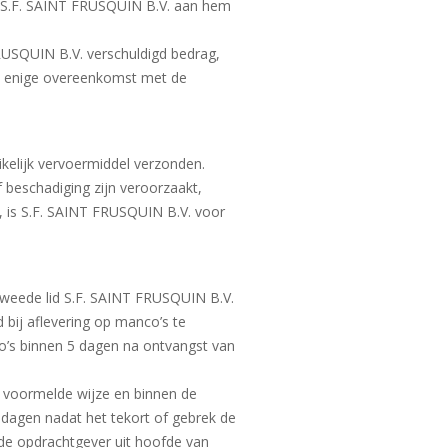
or S.F. SAINT FRUSQUIN B.V. aan hem
RUSQUIN B.V. verschuldigd bedrag,
van enige overeenkomst met de
kelijk vervoermiddel verzonden.
f beschadiging zijn veroorzaakt,
, is S.F. SAINT FRUSQUIN B.V. voor
 tweede lid S.F. SAINT FRUSQUIN B.V.
 bij aflevering op manco’s te
o’s binnen 5 dagen na ontvangst van
e voormelde wijze en binnen de
 dagen nadat het tekort of gebrek de
n de opdrachtgever uit hoofde van