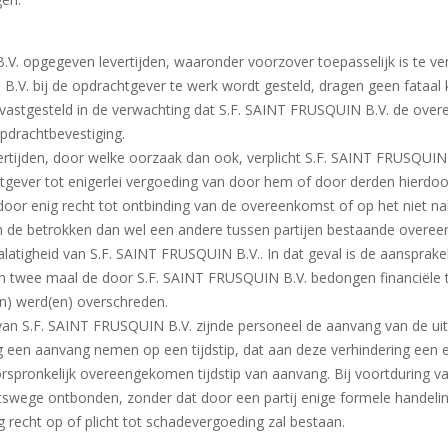
. opgegeven levertijden, waaronder voorzover toepasselijk is te ve
V. bij de opdrachtgever te werk wordt gesteld, dragen geen fataal kar
n vastgesteld in de verwachting dat S.F. SAINT FRUSQUIN B.V. de ove
opdrachtbevestiging.
rtijden, door welke oorzaak dan ook, verplicht S.F. SAINT FRUSQUIN B
htgever tot enigerlei vergoeding van door hem of door derden hierdo
door enig recht tot ontbinding van de overeenkomst of op het niet n
de betrokken dan wel een andere tussen partijen bestaande overeenk
nalatigheid van S.F. SAINT FRUSQUIN B.V.. In dat geval is de aansprak
aan twee maal de door S.F. SAINT FRUSQUIN B.V. bedongen financiële 
en) werd(en) overschreden.
t van S.F. SAINT FRUSQUIN B.V. zijnde personeel de aanvang van de u
ng een aanvang nemen op een tijdstip, dat aan deze verhindering een 
rspronkelijk overeengekomen tijdstip van aanvang. Bij voortduring v
swege ontbonden, zonder dat door een partij enige formele handelin
g recht op of plicht tot schadevergoeding zal bestaan.