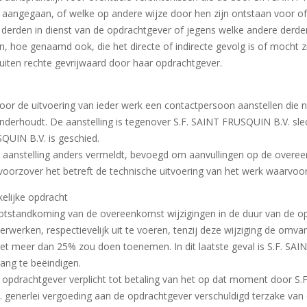
angegaan, of welke op andere wijze door hen zijn ontstaan voor of
 derden in dienst van de opdrachtgever of jegens welke andere derde
 hoe genaamd ook, die het directe of indirecte gevolg is of mocht zi
uiten rechte gevrijwaard door haar opdrachtgever.
or de uitvoering van ieder werk een contactpersoon aanstellen die
derhoudt. De aanstelling is tegenover S.F. SAINT FRUSQUIN B.V. slech
SQUIN B.V. is geschied.
jn aanstelling anders vermeldt, bevoegd om aanvullingen op de over
voorzover het betreft de technische uitvoering van het werk waarvoor 
kelijke opdracht
tstandkoming van de overeenkomst wijzigingen in de duur van de opd
rwerken, respectievelijk uit te voeren, tenzij deze wijziging de omva
et meer dan 25% zou doen toenemen. In dit laatste geval is S.F. SA
ang te beëindigen.
opdrachtgever verplicht tot betaling van het op dat moment door S.
 generlei vergoeding aan de opdrachtgever verschuldigd terzake van 