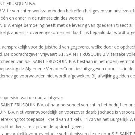
SAINT FRUSQUIN B.V.
. te verrichten werkzaamheden betreffen het geven van adviezen, be
 één en ander in de ruimste zin des woords.
B.V. enige bemoeiing heeft met de levering van goederen treedt zij 
ukkelijk anders is overeengekomen en daarbij is bepaald dat wordt af
 aansprakelijk voor de juistheid van gegevens, welke door de opdrac
eld. De opdrachtgever vrijwaart S.F. SAINT FRUSQUIN B.V. terzake vol
heden van S.F. SAINT FRUSQUIN B.V. bestaan in het (doen) verrichte
passing de Algemene VervoersCondities uitgegeven door ........ in de
nderhavige voorwaarden niet wordt afgeweken. Bij afwijking gelden d
r supervisie van de opdrachtgever
INT FRUSQUIN B.V. of haar personeel verricht in het bedrijf en ond
IN B.V. niet verantwoordelijk en voorzover daarbij schade is veroor
 betrekking tot toepasselijkheid van artikel 6 : 170 van het Burgerlijk
cht in dienst te zijn van de opdrachtgever.
 aansprakelijk voor eventuele verbintenissen die de door S.F. SAINT