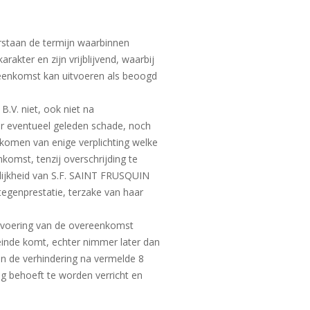
rstaan de termijn waarbinnen
akter en zijn vrijblijvend, waarbij
reenkomst kan uitvoeren als beoogd
.V. niet, ook niet na
or eventueel geleden schade, noch
akomen van enige verplichting welke
omst, tenzij overschrijding te
elijkheid van S.F. SAINT FRUSQUIN
tegenprestatie, terzake van haar
itvoering van de overeenkomst
einde komt, echter nimmer later dan
an de verhindering na vermelde 8
g behoeft te worden verricht en