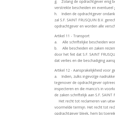
g. Zolang de opdrachtgever enig be
verstrekte bescheiden en eventueel
h. Indien de opdrachtgever ondanks
zal S.F. SAINT FRUSQUIN B.V. gerech
opdrachtgever en worden alle versc
Artikel 11 - Transport
a. Alle schriftelijke bescheiden wo
b. Alle bescheiden en zaken reizen z
door het feit dat S.F. SAINT FRUSQU
dat verlies en die beschadiging aansp
Artikel 12 - Aansprakelijkheid voor 
a. Indien, zulks ingevolge nadrukkel
tegenover de opdrachtgever optreedt
inspecteren en die manco’s in voor
de zaken schriftelijk aan S.F. SAIN
Het recht tot reclameren van uitwe
voormelde termijn. Het recht tot re
opdrachtgever bleek, hem bij toereik