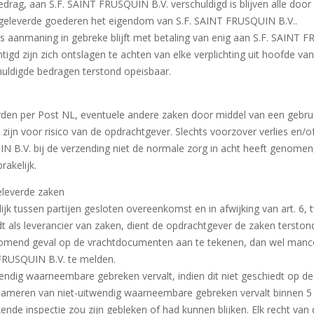
drag, aan S.F. SAINT FRUSQUIN B.V. verschuldigd is blijven alle do
 geleverde goederen het eigendom van S.F. SAINT FRUSQUIN B.V..
 aanmaning in gebreke blijft met betaling van enig aan S.F. SAINT F
tigd zijn zich ontslagen te achten van elke verplichting uit hoofde 
huldigde bedragen terstond opeisbaar.
rden per Post NL, eventuele andere zaken door middel van een gebrui
ijn voor risico van de opdrachtgever. Slechts voorzover verlies en/o
IN B.V. bij de verzending niet de normale zorg in acht heeft genomen
rakelijk.
geleverde zaken
ijk tussen partijen gesloten overeenkomst en in afwijking van art. 6,
 als leverancier van zaken, dient de opdrachtgever de zaken terstond
komend geval op de vrachtdocumenten aan te tekenen, dan wel manc
T FRUSQUIN B.V. te melden.
ndig waarneembare gebreken vervalt, indien dit niet geschiedt op d
clameren van niet-uitwendig waarneembare gebreken vervalt binnen 5
ende inspectie zou zijn gebleken of had kunnen blijken. Elk recht va