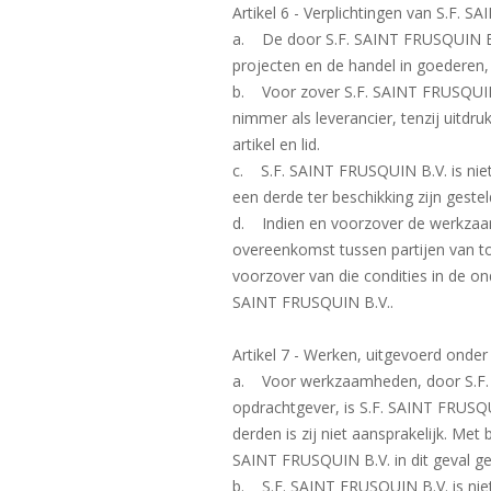
Artikel 6 - Verplichtingen van S.F. 
a. De door S.F. SAINT FRUSQUIN B.V
projecten en de handel in goederen,
b. Voor zover S.F. SAINT FRUSQUIN 
nimmer als leverancier, tenzij uitdr
artikel en lid.
c. S.F. SAINT FRUSQUIN B.V. is niet
een derde ter beschikking zijn gest
d. Indien en voorzover de werkzaam
overeenkomst tussen partijen van toe
voorzover van die condities in de o
SAINT FRUSQUIN B.V..
Artikel 7 - Werken, uitgevoerd onde
a. Voor werkzaamheden, door S.F. SA
opdrachtgever, is S.F. SAINT FRUSQU
derden is zij niet aansprakelijk. Met
SAINT FRUSQUIN B.V. in dit geval gea
b. S.F. SAINT FRUSQUIN B.V. is niet