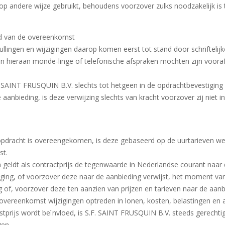
p andere wijze gebruikt, behoudens voorzover zulks noodzakelijk is 
ud van de overeenkomst
ngen en wijzigingen daarop komen eerst tot stand door schriftelijke
n hieraan monde-linge of telefonische afspraken mochten zijn voora
AINT FRUSQUIN B.V. slechts tot hetgeen in de opdrachtbevestiging i
aanbieding, is deze verwijzing slechts van kracht voorzover zij niet in
 opdracht is overeengekomen, is deze gebaseerd op de uurtarieven we
st.
a geldt als contractprijs de tegenwaarde in Nederlandse courant naar
ing, of voorzover deze naar de aanbieding verwijst, het moment van
 of, voorzover deze ten aanzien van prijzen en tarieven naar de aanbi
e overeenkomst wijzigingen optreden in lonen, kosten, belastingen en 
prijs wordt beïnvloed, is S.F. SAINT FRUSQUIN B.V. steeds gerechtigd,
gen.