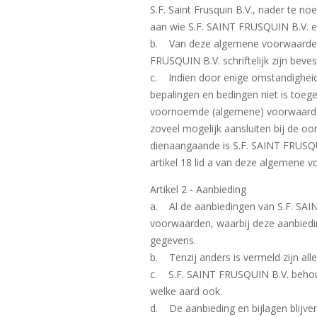
S.F. Saint Frusquin B.V., nader te 
aan wie S.F. SAINT FRUSQUIN B.V. e
b. Van deze algemene voorwaarden af
FRUSQUIN B.V. schriftelijk zijn beves
c. Indien door enige omstandigheid, 
bepalingen en bedingen niet is toeg
voornoemde (algemene) voorwaarden 
zoveel mogelijk aansluiten bij de 
dienaangaande is S.F. SAINT FRUSQU
artikel 18 lid a van deze algemene 
Artikel 2 - Aanbieding
a. Al de aanbiedingen van S.F. SAIN
voorwaarden, waarbij deze aanbiedi
gegevens.
b. Tenzij anders is vermeld zijn all
c. S.F. SAINT FRUSQUIN B.V. behoudt
welke aard ook.
d. De aanbieding en bijlagen blijv