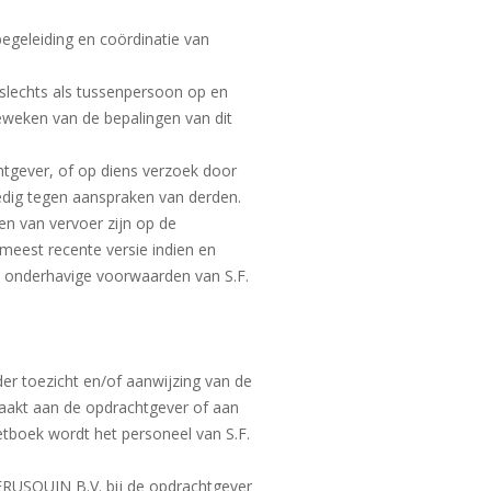
geleiding en coördinatie van
slechts als tussenpersoon op en
geweken van de bepalingen van dit
htgever, of op diens verzoek door
ledig tegen aanspraken van derden.
n van vervoer zijn op de
 meest recente versie indien en
e onderhavige voorwaarden van S.F.
er toezicht en/of aanwijzing van de
zaakt aan de opdrachtgever of aan
 Wetboek wordt het personeel van S.F.
 FRUSQUIN B.V. bij de opdrachtgever